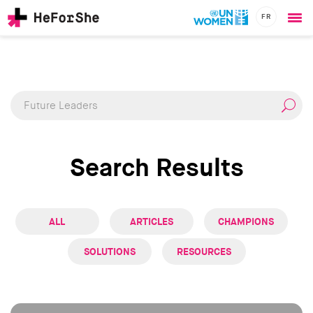
FR
Ope
Skip
me
CHAMPIONS
Main
to
RESOURCES
main
navigation
SOLUTIONS
content
JOIN US
Search Results
ALL
ARTICLES
CHAMPIONS
SOLUTIONS
RESOURCES