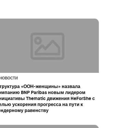
НОВОСТИ
труктура «ООН-женщины» назвала
омпанию BNP Paribas новым лидером
нициативы Thematic движения HeForShe с
елью ускорения прогресса на пути к
ендерному равенству