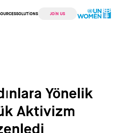
SOURCES
SOLUTIONS
JOIN US
ation
ınlara Yönelik
ük Aktivizm
enledi