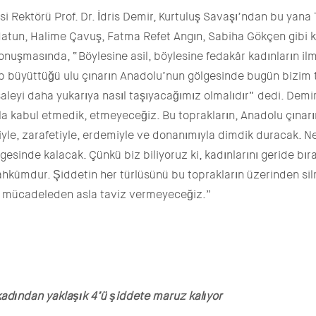
i Rektörü Prof. Dr. İdris Demir, Kurtuluş Savaşı’ndan bu yana T
atun, Halime Çavuş, Fatma Refet Angın, Sabiha Gökçen gibi 
onuşmasında, “Böylesine asil, böylesine fedakâr kadınların il
p büyüttüğü ulu çınarın Anadolu’nun gölgesinde bugün bizim
şaleyi daha yukarıya nasıl taşıyacağımız olmalıdır” dedi. Demi
la kabul etmedik, etmeyeceğiz. Bu toprakların, Anadolu çınarı
tiyle, zarafetiyle, erdemiyle ve donanımıyla dimdik duracak. N
gesinde kalacak. Çünkü biz biliyoruz ki, kadınlarını geride bı
kûmdur. Şiddetin her türlüsünü bu toprakların üzerinden sil
 mücadeleden asla taviz vermeyeceğiz.”
kadından yaklaşık 4’ü şiddete maruz kalıyor