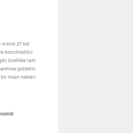
 oranla 27 kat
ye Koordinatörü
ibi özellikle tam
aşanması şiddetin
bir insan hakları
konomik