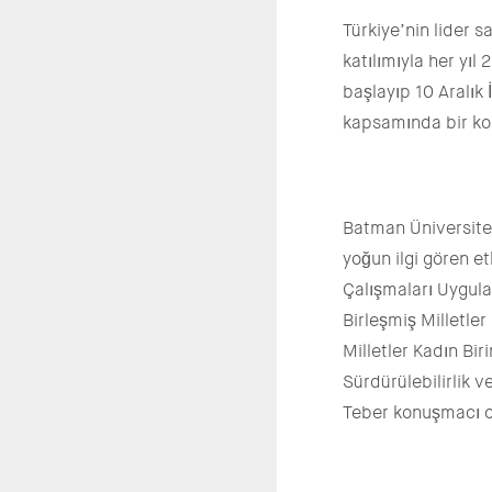
Türkiye’nin lider s
katılımıyla her yı
başlayıp 10 Aralı
kapsamında bir ko
Batman Üniversites
yoğun ilgi gören et
Çalışmaları Uygul
Birleşmiş Milletle
Milletler Kadın B
Sürdürülebilirlik v
Teber konuşmacı ol