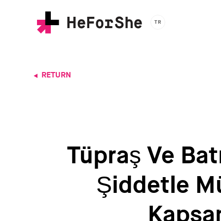
Skip
to
TR
main
content
RETURN
Tüpraş Ve Bat
Şiddetle M
Kapsa