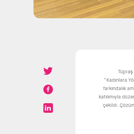
Tüpraş 
“Kadınlara Y
farkındalık am
katılımıyla düze
çekildi. Çözüm