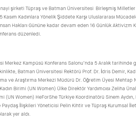
anayi şirketi Tüpraş ve Batman Üniversitesi Birleşmiş Milletler
l 25 Kasım Kadınlara Yönelik Şiddete Karşı Uluslararası Mücad
k İnsan Hakları Gününe kadar devam eden 16 Günlük Aktivizm
nferans düzenledi.
i Merkez Kampüsü Konferans Salonu’nda 5 Aralık tarihinde ge
kinlikte, Batman Üniversitesi Rektörü Prof. Dr. İdris Demir, Kad
ama ve Araştırma Merkezi Müdürü Dr. Öğretim Üyesi Mehtap N
r Kadın Birimi (UN Women) Ülke Direktör Yardımcısı Zeliha Ünal
irimi (UN Women) HeForShe Türkiye Koordinatörü Sinem Aydın,
e Paydaş İlişkileri Yöneticisi Pelin Kihtir ve Tüpraş Kurumsal İl
arak yer aldı.