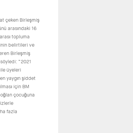
at çeken Birleşmiş
Günü arasındaki 16
rarası topluma
in belirtileri ve
veren Birleşmiş
 söyledi: “2021
le üyeleri
 en yaygın şiddet
ulması için BM
e oğlan çocuğuna
izlerle
ha fazla