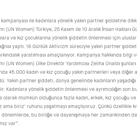
kampanyası ile kadınlara yönelik yakın partner şiddetine dikk
rimi (UN Women) Türkiye, 25 Kasım ile 10 Aralık İnsan Hakları 
ara ve kız çocuklarına yönelik şiddetin önlenmesi için ulusla
ısı yaptı. 16 Günlük Aktivizm süreciyle yakın partner şiddetin
 farkındalık yaratılması amaçlanıyor. Kampanya hakkında bilgi 
rimi (UN Women) Ülke Direktör Yardımcısı Zeliha Ünaldı şunları
nda 45.000 kadın ve kız çocuğu yakın partnerleri veya diğer ai
dü. Yakın partner şiddeti, dünya genelinde kadınların yaşadığı
dir. Kadınlara yönelik şiddetin önlenmesi ve ayrımcılığın son b
ye olarak mümkün olduğunca fazla kadın, erkek, kız çocuğu v
z ama biriz’ ruhunu yaşatmayı amaçlıyoruz. Çünkü özellikle kr
le dönemlerde, bu birliğe ve dayanışmaya her zamankinden da
ımız var”.