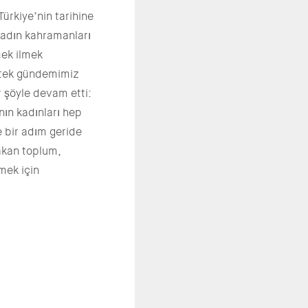
ürkiye’nin tarihine
kadın kahramanları
mek ilmek
 tek gündemimiz
r şöyle devam etti:
nın kadınları hep
e bir adım geride
rakan toplum,
mek için