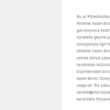
Bu yıl #SheSaidNo 
Milletler Kadın Bi
gün boyunca kadınl
harekete geçme çağr
sonuçlarıyla ilgili
Milletler Kadın Bi
yılında dünya çapı
tarafından öldürül
biçimlerinden biri
Kadın Birimi Türki
ulaşarak ‘Biz çoku
sarsıldığımız böy
kararlılıkla ihtiyac