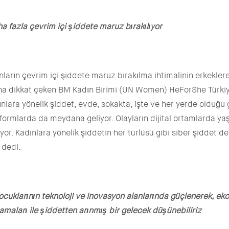
ha fazla çevrim içi şiddete maruz bırakılıyor
arın çevrim içi şiddete maruz bırakılma ihtimalinin erkeklere
na dikkat çeken BM Kadın Birimi (UN Women) HeForShe Türki
nlara yönelik şiddet, evde, sokakta, işte ve her yerde olduğu g
atformlarda da meydana geliyor. Olayların dijital ortamlarda y
or. Kadınlara yönelik şiddetin her türlüsü gibi siber şiddet de 
” dedi.
çocuklarının teknoloji ve inovasyon alanlarında güçlenerek, e
lamaları ile şiddetten arınmış bir gelecek düşünebiliriz