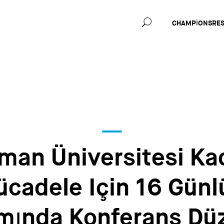
Main
CHAMPIONS
RE
navig
man Üniversitesi Kad
ücadele Için 16 Günl
mında Konferans Düz