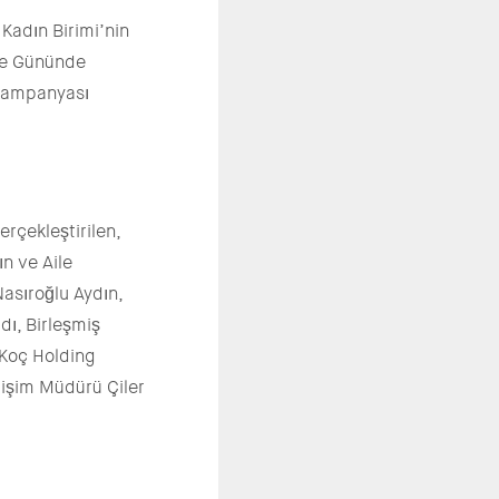
 Kadın Birimi’nin
ele Gününde
 Kampanyası
rçekleştirilen,
ın ve Aile
asıroğlu Aydın,
dı, Birleşmiş
 Koç Holding
etişim Müdürü Çiler