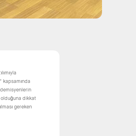
ılımıyla
ı” kapsamında
kademisyenlerin
i olduğuna dikkat
tılması gereken