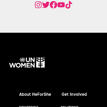
UN
Women
About HeForShe
Get Involved