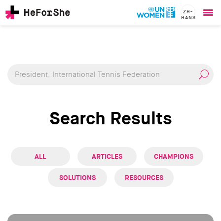
ZH-
HANS
Ope
Skip
me
CHAMPIONS
Main
to
RESOURCES
main
navigation
SOLUTIONS
content
JOIN US
Search Results
ALL
ARTICLES
CHAMPIONS
SOLUTIONS
RESOURCES