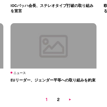
IOCバッハ会長、ステレオタイプ打破の取り組み
を宣言
ニュース
EUリーダー、ジェンダー平等への取り組みを約束
Current
1
Page
2
Next
page
page