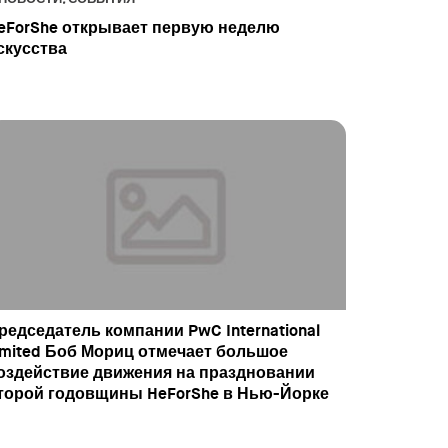
eForShe открывает первую неделю
скусства
редседатель компании PwC International
imited Боб Мориц отмечает большое
оздействие движения на праздновании
торой годовщины HeForShe в Нью-Йорке