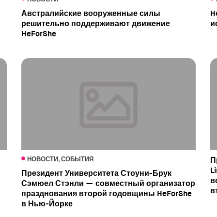
Австралийские вооруженные силы
H
решительно поддерживают движение
и
HeForShe
НОВОСТИ, СОБЫТИЯ
П
L
Президент Университета Стоуни-Брук
в
Сэмюел Стэнли — совместный организатор
в
празднования второй годовщины HeForShe
в Нью-Йорке