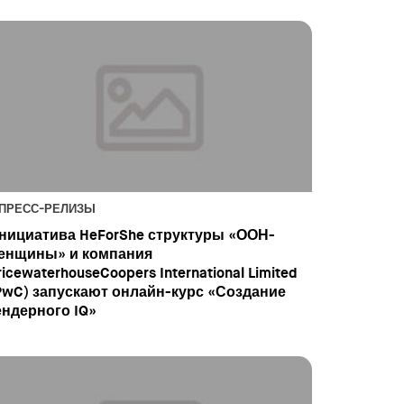
ПРЕСС-РЕЛИЗЫ
нициатива HeForShe структуры «ООН-
енщины» и компания
ricewaterhouseCoopers International Limited
PwC) запускают онлайн-курс «Создание
ендерного IQ»