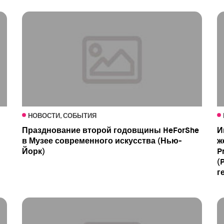
НОВОСТИ, СОБЫТИЯ
Празднование второй годовщины HeForShe
И
в Музее современного искусства (Нью-
ж
Йорк)
P
(
г