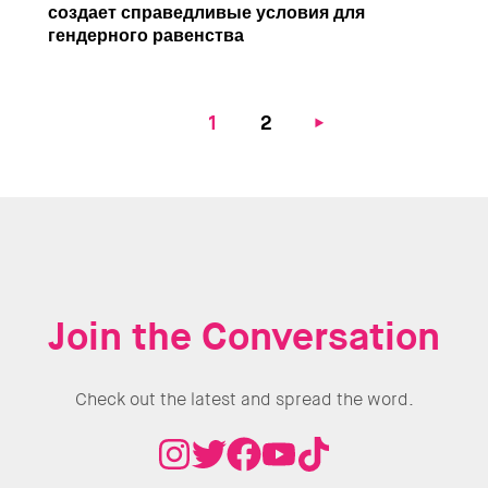
создает справедливые условия для
гендерного равенства
Current
1
Page
2
Next
page
page
Join the Conversation
Check out the latest and spread the word.