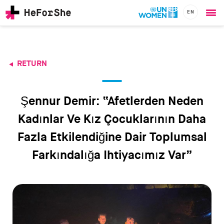
EN
Ope
Skip
me
to
main
content
RETURN
CHAMPIONS
Main
RESOURCES
navigation
SOLUTIONS
Şennur Demir: “Afetlerden Neden
JOIN US
Kadınlar Ve Kız Çocuklarının Daha
Fazla Etkilendiğine Dair Toplumsal
Farkındalığa Ihtiyacımız Var”