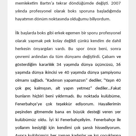
memleketim Bartın’a tekrar döndüğümde değişti. 2007
yılında profesyonel olarak boks sporuna başladığımda
hayatımın dönüm noktasında olduğumu biliyordum.
İlk başlarda boks gibi erkek egemen bir sporu profesyonel
olarak yapmak pek kolay değildi çünkü kendim de dahil
herkesin önyargıları vardı. Bu spor önce beni, sonra
çevremi ardından da tüm dünyamı değiştirdi. Çabam
ve
gösterdiğim kararlılık 34 yaşımda dünya üçüncüsü, 36
yaşımda dünya ikincisi ve 40 yaşımda dünya şampiyonu
olmamı sağladı. “Kadınsın yapamazsın” dediler, “Yaşın 40
çok geç kalmışsın, alt yapın yetmez” dediler…Fakat
bunların hiçbiri beni yıldırmadı. B
u
noktada
kulübüme,
Fenerbahçe’ye çok teşekkür
ediyorum. H
ayallerimin
peşinden
gitmemde
bana en büyük desteği veren
yer
kulübümüz ol
du
. İyi ki Fenerbahçeliyim.
Fenerbahçe ile
yollarım kesiştiği için
kendimi çok şanslı hissediyorum.
Ayrıca
kulübümüz her zaman kadınlar ve kız çocuklarına