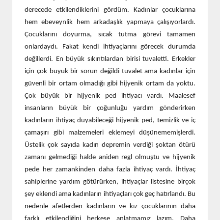
derecede etkilendiklerini gördüm. Kadınlar çocuklarına
hem ebeveynlik hem arkadaşlık yapmaya çalışıyorlardı.
Çocuklarını doyurma, sıcak tutma görevi tamamen
onlardaydı. Fakat kendi ihtiyaçlarını görecek durumda
değillerdi. En büyük sıkıntılardan birisi tuvaletti. Erkekler
için çok büyük bir sorun değildi tuvalet ama kadınlar için
güvenli bir ortam olmadığı gibi hijyenik ortam da yoktu.
Çok büyük bir hijyenik ped ihtiyacı vardı. Maalesef
insanların büyük bir çoğunluğu yardım gönderirken
kadınların ihtiyaç duyabileceği hijyenik ped, temizlik ve iç
çamaşırı gibi malzemeleri eklemeyi düşünememişlerdi.
Üstelik çok sayıda kadın depremin verdiği şoktan ötürü
zamanı gelmediği halde aniden regl olmuştu ve hijyenik
pede her zamankinden daha fazla ihtiyaç vardı. İhtiyaç
sahiplerine yardım götürürken, ihtiyaçlar listesine birçok
şey eklendi ama kadınların ihtiyaçları çok geç hatırlandı. Bu
nedenle afetlerden kadınların ve kız çocuklarının daha
farklı etkilendiğini herkese anlatmamız lazım. Daha