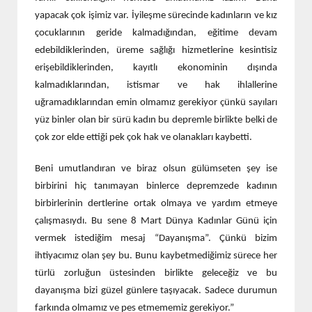
yapacak çok işimiz var. İyileşme sürecinde kadınların ve kız
çocuklarının geride kalmadığından, eğitime devam
edebildiklerinden, üreme sağlığı hizmetlerine kesintisiz
erişebildiklerinden, kayıtlı ekonominin dışında
kalmadıklarından, istismar ve hak ihlallerine
uğramadıklarından emin olmamız gerekiyor çünkü sayıları
yüz binler olan bir sürü kadın bu depremle birlikte belki de
çok zor elde ettiği pek çok hak ve olanakları kaybetti.
Beni umutlandıran ve biraz olsun gülümseten şey ise
birbirini hiç tanımayan binlerce depremzede kadının
birbirlerinin dertlerine ortak olmaya ve yardım etmeye
çalışmasıydı. Bu sene 8 Mart Dünya Kadınlar Günü için
vermek istediğim mesaj “Dayanışma”. Çünkü bizim
ihtiyacımız olan şey bu. Bunu kaybetmediğimiz sürece her
türlü zorluğun üstesinden birlikte geleceğiz ve bu
dayanışma bizi güzel günlere taşıyacak. Sadece durumun
farkında olmamız ve pes etmememiz gerekiyor.”